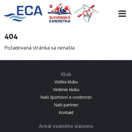
EURO 19
INFO
PROGRAMME
404
VISITORS
Požadovaná stránka sa nenašla
RESULTS
PARTNERS
ACCOMMODATION
Klub
CONTACT
Vizitka klubu
Vedenie klubu
Naši športovci a osobnosti
Naši partneri
Kontakt
Areal vodného slalomu