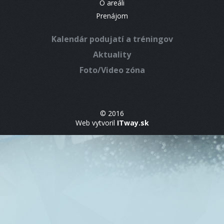
O areáli
Prenájom
Kalendár podujatí a tréningov
Aktuality
Foto/Video zóna
© 2016
Web vytvoril
ITway.sk