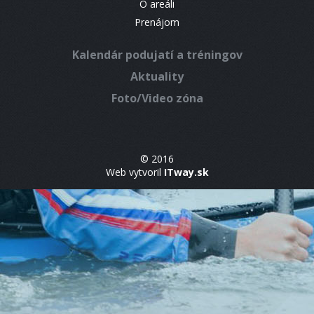
O areáli
Prenájom
Kalendár podujatí a tréningov
Aktuality
Foto/Video zóna
© 2016
Web vytvoril
ITway.sk