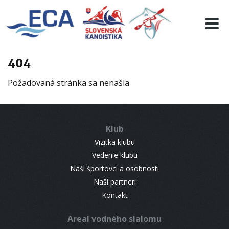
EURO 19
INFO
PROGRAMME
404
VISITORS
Požadovaná stránka sa nenašla
RESULTS
PARTNERS
ACCOMMODATION
Klub
CONTACT
Vizitka klubu
Vedenie klubu
Naši športovci a osobnosti
Naši partneri
Kontakt
Areal vodného slalomu