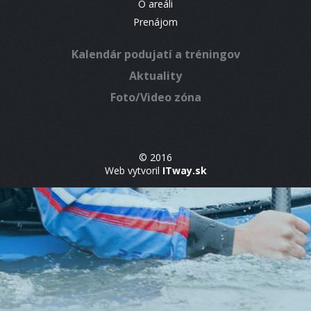
O areáli
Prenájom
Kalendár podujatí a tréningov
Aktuality
Foto/Video zóna
© 2016
Web vytvoril
ITway.sk