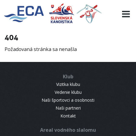
EURO 19
INFO
PROGRAMME
404
VISITORS
Požadovaná stránka sa nenašla
RESULTS
PARTNERS
ACCOMMODATION
Klub
CONTACT
Vizitka klubu
Vedenie klubu
Naši športovci a osobnosti
Naši partneri
Kontakt
Areal vodného slalomu