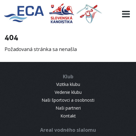
EURO 19
INFO
PROGRAMME
404
VISITORS
Požadovaná stránka sa nenašla
RESULTS
PARTNERS
ACCOMMODATION
Klub
CONTACT
Vizitka klubu
Vedenie klubu
Naši športovci a osobnosti
Naši partneri
Kontakt
Areal vodného slalomu