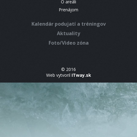
O areáli
Prenájom
Kalendár podujatí a tréningov
Aktuality
Foto/Video zóna
© 2016
Web vytvoril
ITway.sk