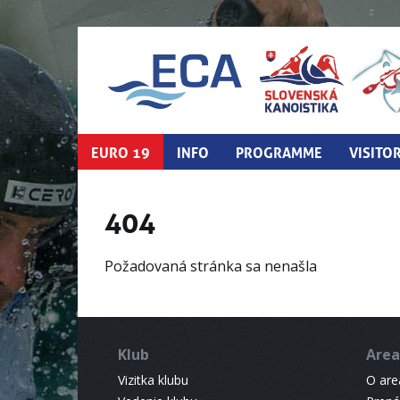
EURO 19
INFO
PROGRAMME
VISITO
404
Požadovaná stránka sa nenašla
Klub
Area
Vizitka klubu
O areá