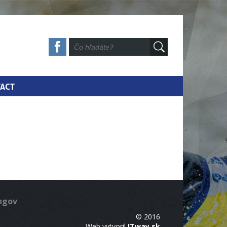
ACT
ingov
© 2016
Web vytvoril
ITway.sk