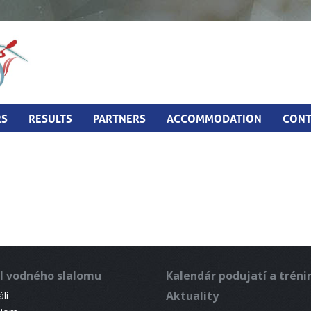
RS
RESULTS
PARTNERS
ACCOMMODATION
CONT
l vodného slalomu
Kalendár podujatí a trén
Aktuality
li