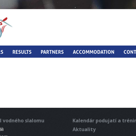
RS
RESULTS
PARTNERS
ACCOMMODATION
CONT
l vodného slalomu
Kalendár podujatí a trén
Aktuality
li