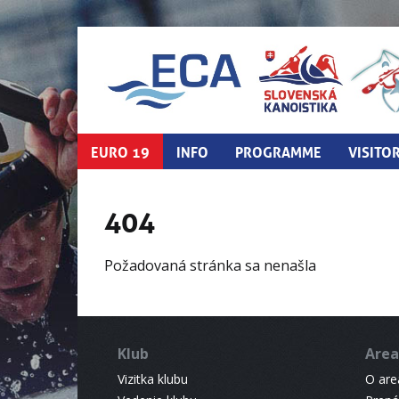
EURO 19
INFO
PROGRAMME
VISITO
404
Požadovaná stránka sa nenašla
Klub
Area
Vizitka klubu
O areá