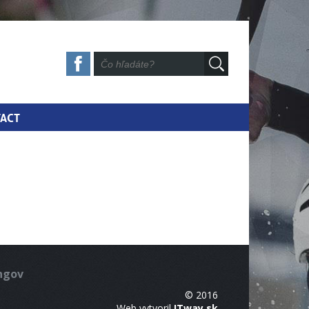
ACT
ingov
© 2016
Web vytvoril
ITway.sk