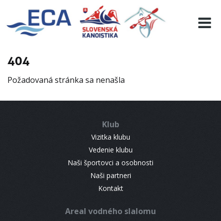
EURO 19
INFO
PROGRAMME
404
VISITORS
Požadovaná stránka sa nenašla
RESULTS
PARTNERS
ACCOMMODATION
Klub
CONTACT
Vizitka klubu
Vedenie klubu
Naši športovci a osobnosti
Naši partneri
Kontakt
Areal vodného slalomu