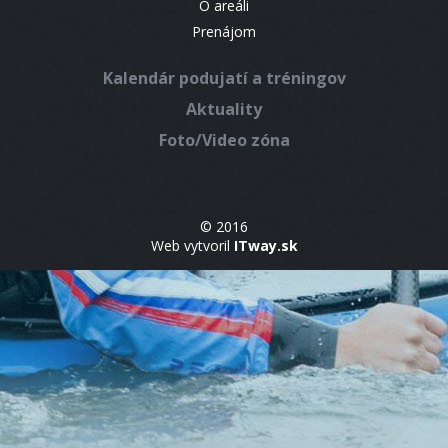
O areáli
Prenájom
Kalendár podujatí a tréningov
Aktuality
Foto/Video zóna
© 2016
Web vytvoril
ITway.sk