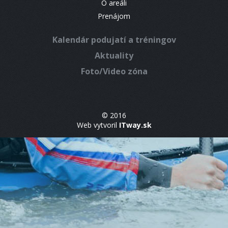
O areáli
Prenájom
Kalendár podujatí a tréningov
Aktuality
Foto/Video zóna
© 2016
Web vytvoril
ITway.sk