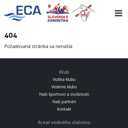
EURO 19
INFO
PROGRAMME
404
VISITORS
Požadovaná stránka sa nenašla
RESULTS
PARTNERS
ACCOMMODATION
Klub
CONTACT
Vizitka klubu
Vedenie klubu
Naši športovci a osobnosti
Naši partneri
Kontakt
Areal vodného slalomu