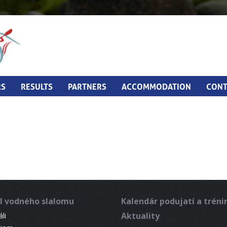
RS
RESULTS
PARTNERS
ACCOMMODATION
CONT
l vodného slalomu
Kalendár podujatí a trén
Aktuality
li