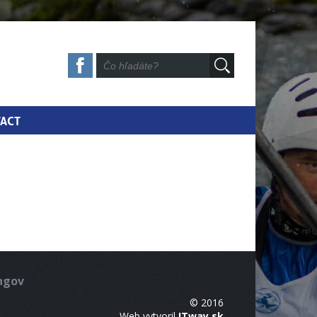
ACT
ingov
© 2016
Web vytvoril
ITway.sk