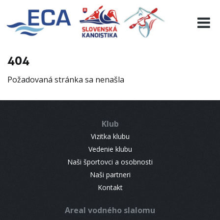
EURO 19
INFO
PROGRAMME
404
VISITORS
Požadovaná stránka sa nenašla
RESULTS
PARTNERS
ACCOMMODATION
Klub
CONTACT
Vizitka klubu
Vedenie klubu
Naši športovci a osobnosti
Naši partneri
Kontakt
Areal vodného slalomu