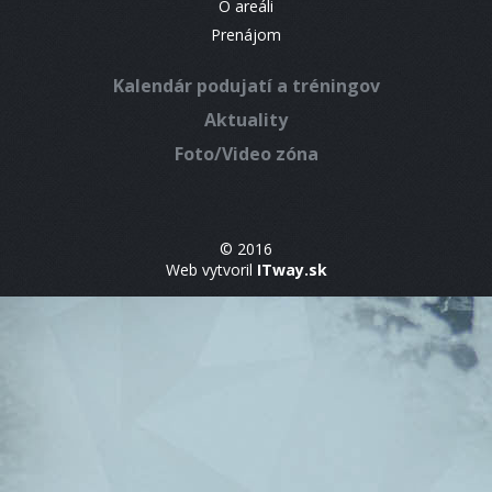
O areáli
Prenájom
Kalendár podujatí a tréningov
Aktuality
Foto/Video zóna
© 2016
Web vytvoril
ITway.sk