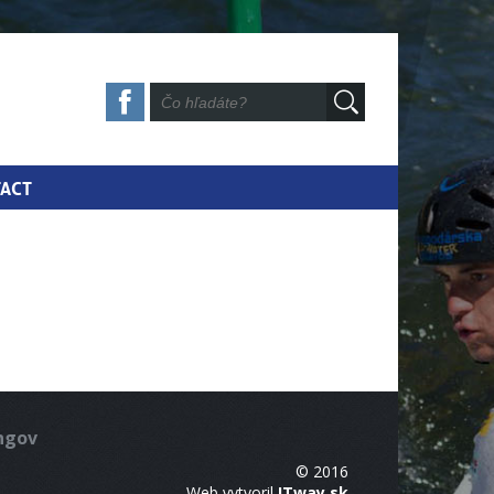
ACT
ingov
© 2016
Web vytvoril
ITway.sk