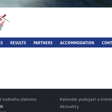
RS
RESULTS
PARTNERS
ACCOMMODATION
CONT
l vodného slalomu
Kalendár podujatí a trén
Aktuality
li