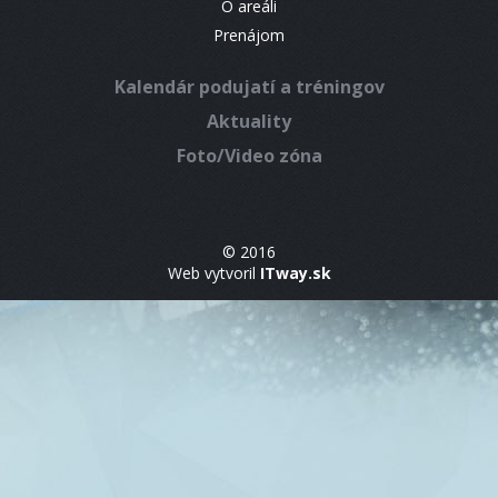
O areáli
Prenájom
Kalendár podujatí a tréningov
Aktuality
Foto/Video zóna
© 2016
Web vytvoril
ITway.sk