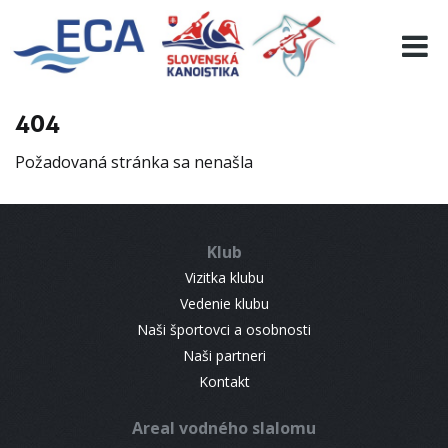
EURO 19
INFO
PROGRAMME
404
VISITORS
Požadovaná stránka sa nenašla
RESULTS
PARTNERS
ACCOMMODATION
Klub
CONTACT
Vizitka klubu
Vedenie klubu
Naši športovci a osobnosti
Naši partneri
Kontakt
Areal vodného slalomu