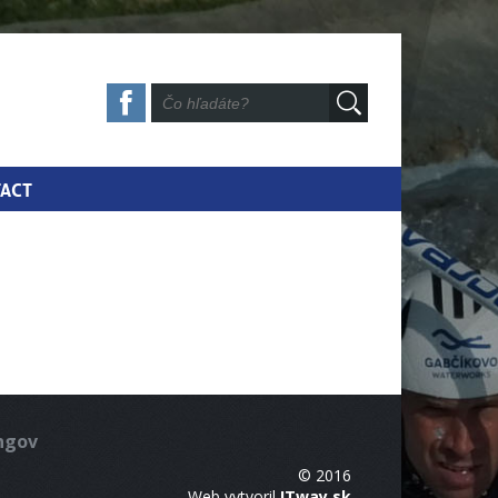
ACT
ingov
© 2016
Web vytvoril
ITway.sk