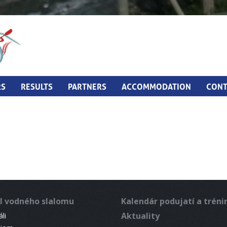
RS
RESULTS
PARTNERS
ACCOMMODATION
CONT
l vodného slalomu
Kalendár podujatí a trén
Aktuality
li