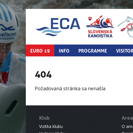
EURO 19
INFO
PROGRAMME
VISITO
404
Požadovaná stránka sa nenašla
Klub
Area
Vizitka klubu
O areá