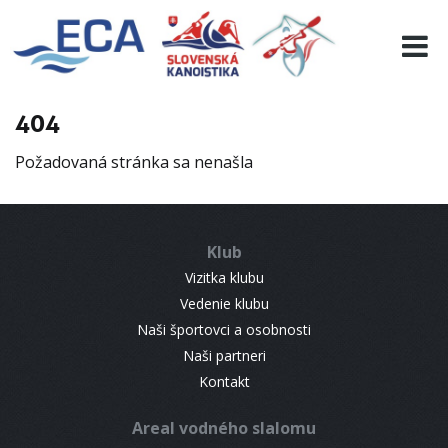
EURO 19
INFO
PROGRAMME
404
VISITORS
Požadovaná stránka sa nenašla
RESULTS
PARTNERS
ACCOMMODATION
Klub
CONTACT
Vizitka klubu
Vedenie klubu
Naši športovci a osobnosti
Naši partneri
Kontakt
Areal vodného slalomu