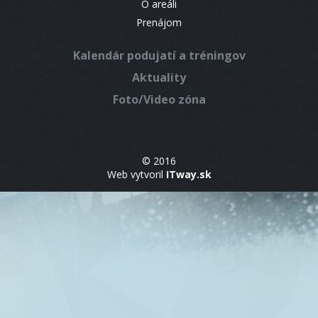
O areáli
Prenájom
Kalendár podujatí a tréningov
Aktuality
Foto/Video zóna
© 2016
Web vytvoril
ITway.sk