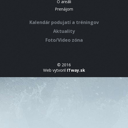
O areáli
Prenájom
Kalendár podujatí a tréningov
Aktuality
Foto/Video zóna
© 2016
Web vytvoril
ITway.sk