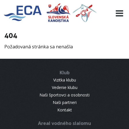
EURO 19
INFO
PROGRAMME
404
VISITORS
Požadovaná stránka sa nenašla
RESULTS
PARTNERS
ACCOMMODATION
Klub
CONTACT
Vizitka klubu
Vedenie klubu
Naši športovci a osobnosti
Naši partneri
Kontakt
Areal vodného slalomu