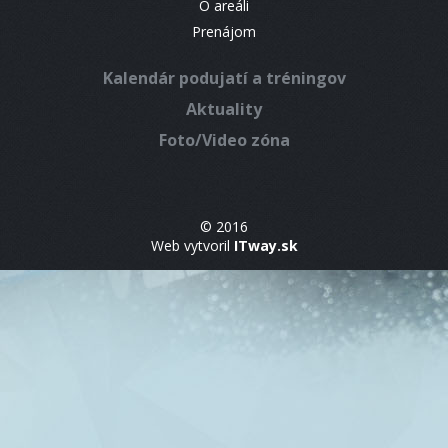
O areáli
Prenájom
Kalendár podujatí a tréningov
Aktuality
Foto/Video zóna
© 2016
Web vytvoril
ITway.sk