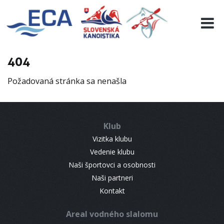
EURO 19
INFO
PROGRAMME
404
VISITORS
Požadovaná stránka sa nenašla
RESULTS
PARTNERS
ACCOMMODATION
Klub
CONTACT
Vizitka klubu
Vedenie klubu
Naši športovci a osobnosti
Naši partneri
Kontakt
Areal vodného slalomu