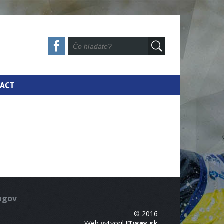
ACT
ingov
© 2016
Web vytvoril
ITway.sk