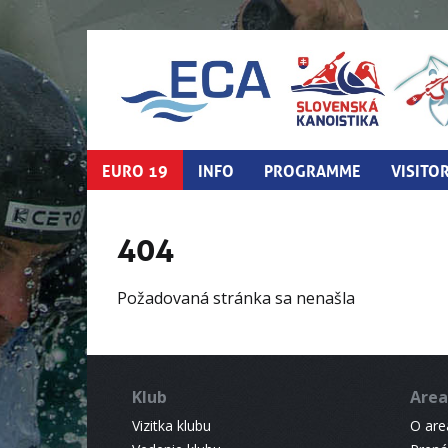
EURO 19
INFO
PROGRAMME
VISITO
404
Požadovaná stránka sa nenašla
Klub
Area
Vizitka klubu
O areá