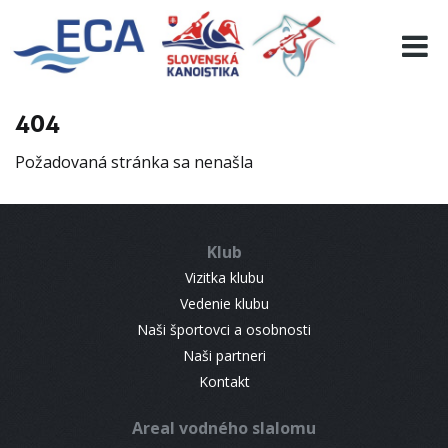
EURO 19
INFO
PROGRAMME
404
VISITORS
Požadovaná stránka sa nenašla
RESULTS
PARTNERS
ACCOMMODATION
Klub
CONTACT
Vizitka klubu
Vedenie klubu
Naši športovci a osobnosti
Naši partneri
Kontakt
Areal vodného slalomu