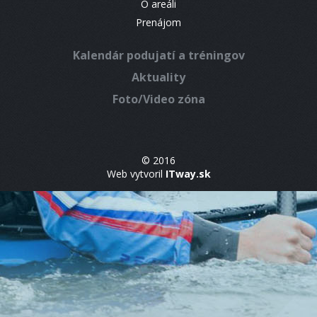
O areáli
Prenájom
Kalendár podujatí a tréningov
Aktuality
Foto/Video zóna
© 2016
Web vytvoril
ITway.sk