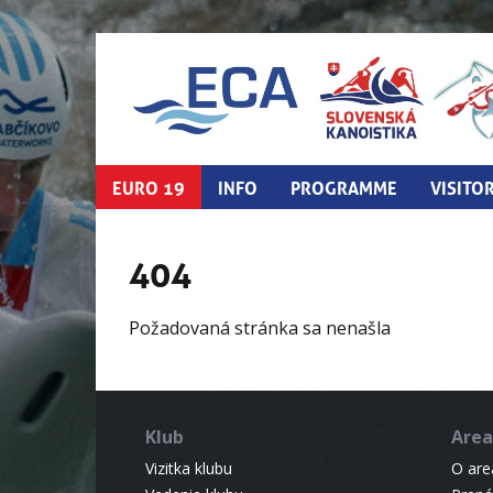
EURO 19
INFO
PROGRAMME
VISITO
404
Požadovaná stránka sa nenašla
Klub
Area
Vizitka klubu
O areá