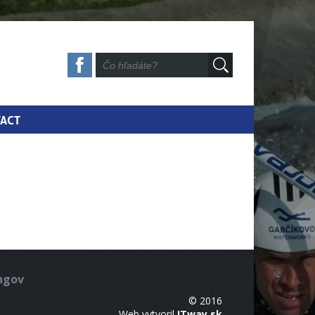
ACT
ingov
© 2016
Web vytvoril
ITway.sk