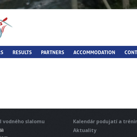
RS
RESULTS
PARTNERS
ACCOMMODATION
CONT
l vodného slalomu
Kalendár podujatí a trén
Aktuality
li