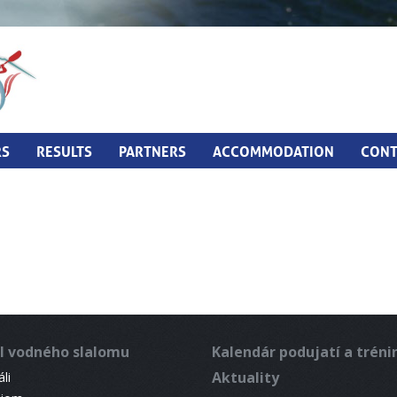
RS
RESULTS
PARTNERS
ACCOMMODATION
CONT
l vodného slalomu
Kalendár podujatí a trén
Aktuality
li