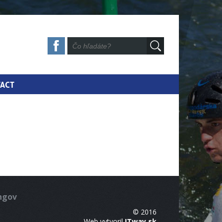
ACT
ingov
© 2016
Web vytvoril
ITway.sk