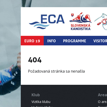
EURO 19
INFO
PROGRAMME
VISITO
404
Požadovaná stránka sa nenašla
Klub
Area
Vizitka klubu
O areá