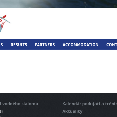
RS
RESULTS
PARTNERS
ACCOMMODATION
CONT
l vodného slalomu
Kalendár podujatí a trén
Aktuality
li