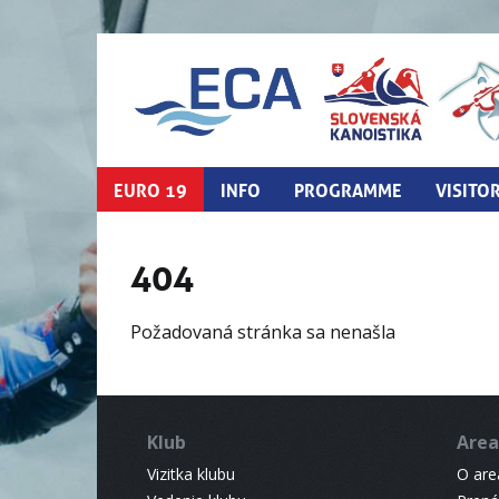
EURO 19
INFO
PROGRAMME
VISITO
404
Požadovaná stránka sa nenašla
Klub
Area
Vizitka klubu
O areá