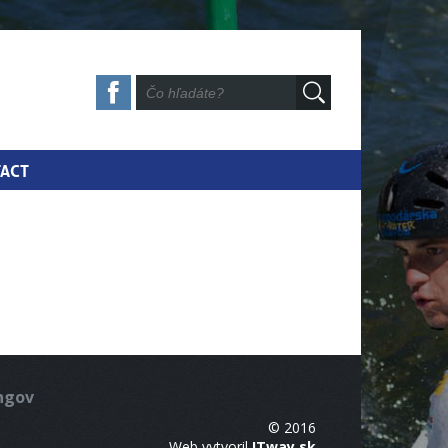
ACT
ingov
© 2016
Web vytvoril
ITway.sk