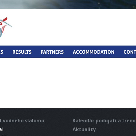
RS
RESULTS
PARTNERS
ACCOMMODATION
CONT
l vodného slalomu
Kalendár podujatí a trén
Aktuality
li