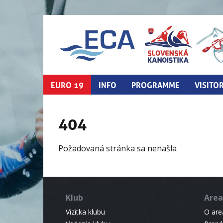
EURO 19
INFO
PROGRAMME
VISITO
404
Požadovaná stránka sa nenašla
Klub
Area
Vizitka klubu
O areá