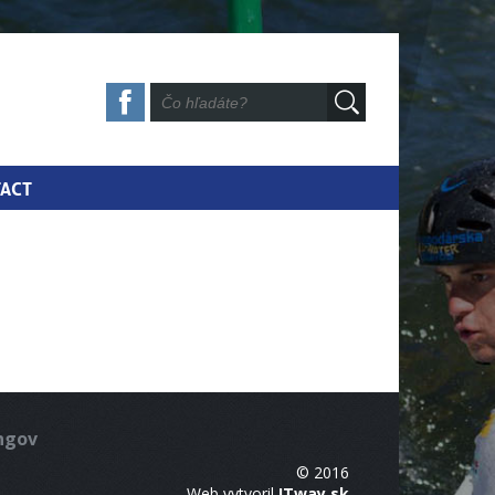
ACT
ingov
© 2016
Web vytvoril
ITway.sk