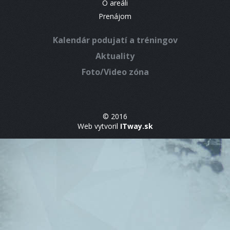
O areáli
Prenájom
Kalendár podujatí a tréningov
Aktuality
Foto/Video zóna
© 2016
Web vytvoril
ITway.sk