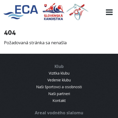
EURO 19
INFO
PROGRAMME
404
VISITORS
Požadovaná stránka sa nenašla
RESULTS
PARTNERS
ACCOMMODATION
Klub
CONTACT
Vizitka klubu
Vedenie klubu
Naši športovci a osobnosti
Naši partneri
Kontakt
Areal vodného slalomu