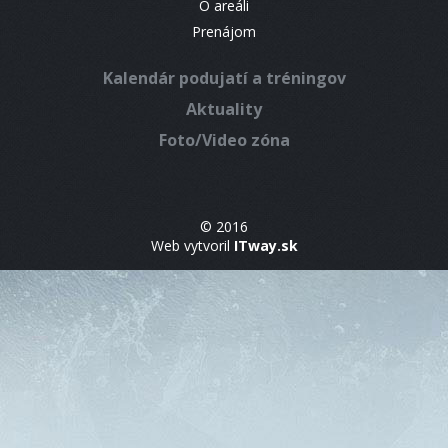
O areáli
Prenájom
Kalendár podujatí a tréningov
Aktuality
Foto/Video zóna
© 2016
Web vytvoril
ITway.sk