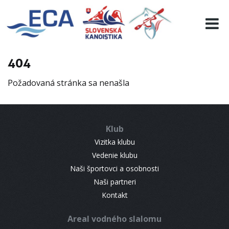
EURO 19
INFO
PROGRAMME
404
VISITORS
Požadovaná stránka sa nenašla
RESULTS
PARTNERS
ACCOMMODATION
Klub
CONTACT
Vizitka klubu
Vedenie klubu
Naši športovci a osobnosti
Naši partneri
Kontakt
Areal vodného slalomu