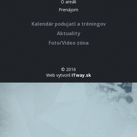
O areáli
Prenájom
Kalendár podujatí a tréningov
Aktuality
Foto/Video zóna
© 2016
Web vytvoril
ITway.sk