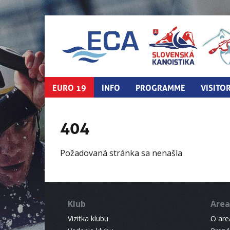
EURO 19
INFO
PROGRAMME
VISITO
404
Požadovaná stránka sa nenašla
Klub
Area
Vizitka klubu
O areá