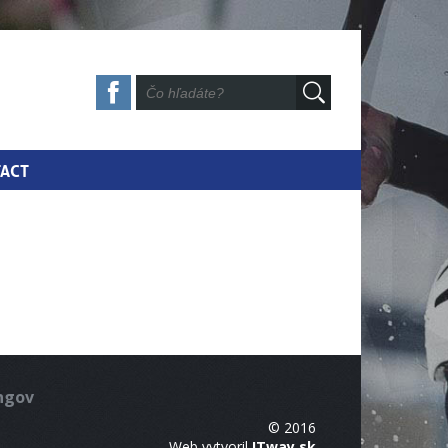
ACT
ingov
© 2016
Web vytvoril
ITway.sk