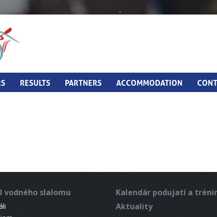
RS
RESULTS
PARTNERS
ACCOMMODATION
CONT
l vodného slalomu
Kalendár podujatí a trén
Aktuality
li