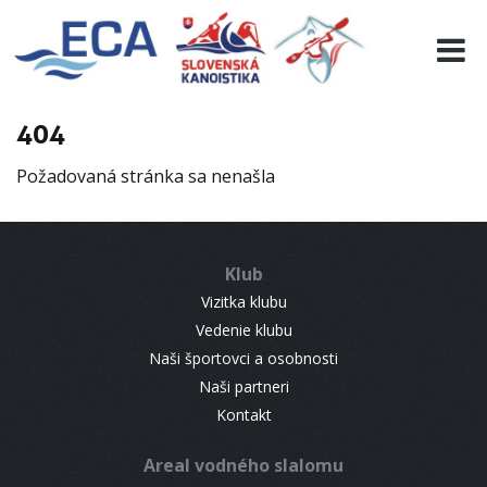
EURO 19
INFO
PROGRAMME
404
VISITORS
Požadovaná stránka sa nenašla
RESULTS
PARTNERS
ACCOMMODATION
Klub
CONTACT
Vizitka klubu
Vedenie klubu
Naši športovci a osobnosti
Naši partneri
Kontakt
Areal vodného slalomu