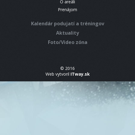
O areáli
Prenájom
Kalendár podujatí a tréningov
Aktuality
Foto/Video zóna
© 2016
Web vytvoril
ITway.sk