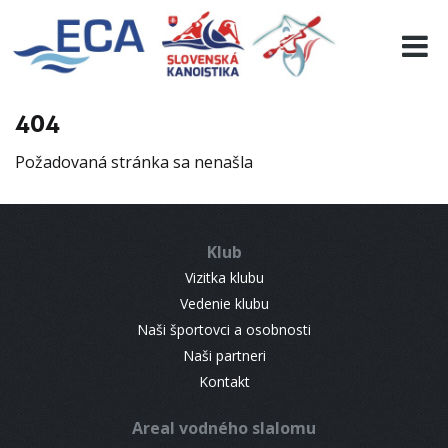
EURO 19
INFO
PROGRAMME
404
VISITORS
Požadovaná stránka sa nenašla
RESULTS
PARTNERS
ACCOMMODATION
Klub
CONTACT
Vizitka klubu
Vedenie klubu
Naši športovci a osobnosti
Naši partneri
Kontakt
Areal vodného slalomu