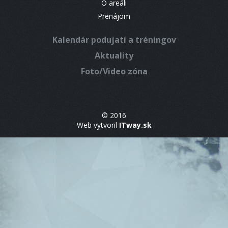
O areáli
Prenájom
Kalendár podujatí a tréningov
Aktuality
Foto/Video zóna
© 2016
Web vytvoril
ITway.sk