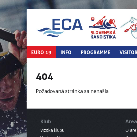
EURO 19
INFO
PROGRAMME
VISITO
404
Požadovaná stránka sa nenašla
Klub
Area
Vizitka klubu
O areá