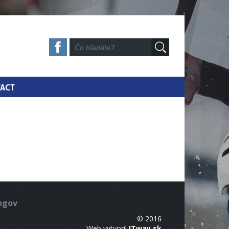
ACT
ingov
© 2016
Web vytvoril
ITway.sk