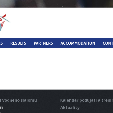
RS
RESULTS
PARTNERS
ACCOMMODATION
CONT
l vodného slalomu
Kalendár podujatí a trén
Aktuality
li