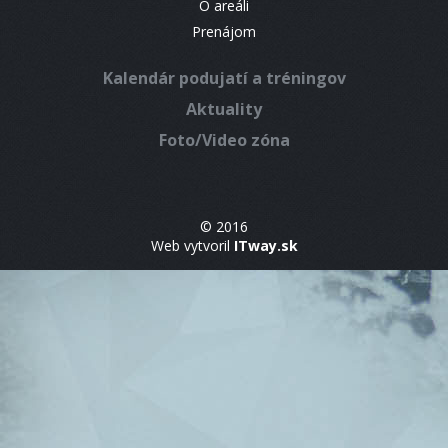
O areáli
Prenájom
Kalendár podujatí a tréningov
Aktuality
Foto/Video zóna
© 2016
Web vytvoril
ITway.sk