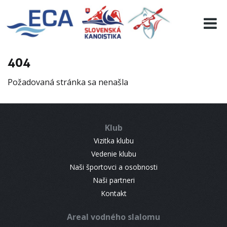
EURO 19
INFO
PROGRAMME
404
VISITORS
Požadovaná stránka sa nenašla
RESULTS
PARTNERS
ACCOMMODATION
Klub
CONTACT
Vizitka klubu
Vedenie klubu
Naši športovci a osobnosti
Naši partneri
Kontakt
Areal vodného slalomu