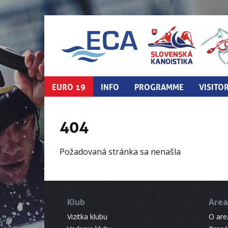
EURO 19
INFO
PROGRAMME
VISITO
404
Požadovaná stránka sa nenašla
Klub
Area
Vizitka klubu
O areá