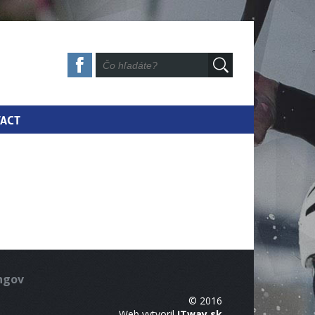
ACT
ingov
© 2016
Web vytvoril
ITway.sk