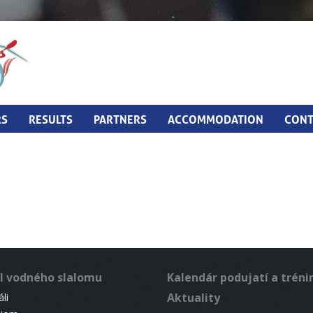
RS
RESULTS
PARTNERS
ACCOMMODATION
CONT
l vodného slalomu
Kalendár podujatí a trén
Aktuality
li