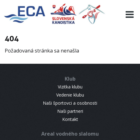
EURO 19
INFO
PROGRAMME
404
VISITORS
Požadovaná stránka sa nenašla
RESULTS
PARTNERS
ACCOMMODATION
Klub
CONTACT
Vizitka klubu
Vedenie klubu
Naši športovci a osobnosti
Naši partneri
Kontakt
Areal vodného slalomu