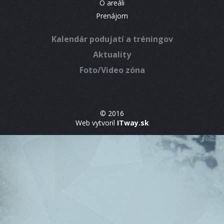
O areáli
Prenájom
Kalendár podujatí a tréningov
Aktuality
Foto/Video zóna
© 2016
Web vytvoril
ITway.sk