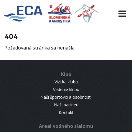
EURO 19
INFO
PROGRAMME
404
VISITORS
Požadovaná stránka sa nenašla
RESULTS
PARTNERS
ACCOMMODATION
Klub
CONTACT
Vizitka klubu
Vedenie klubu
Naši športovci a osobnosti
Naši partneri
Kontakt
Areal vodného slalomu