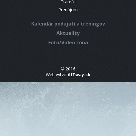
O areáli
Prenájom
Kalendár podujatí a tréningov
Aktuality
Foto/Video zóna
© 2016
Web vytvoril
ITway.sk