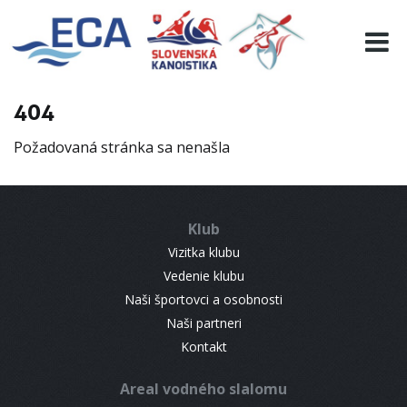
EURO 19
INFO
PROGRAMME
404
VISITORS
Požadovaná stránka sa nenašla
RESULTS
PARTNERS
ACCOMMODATION
Klub
CONTACT
Vizitka klubu
Vedenie klubu
Naši športovci a osobnosti
Naši partneri
Kontakt
Areal vodného slalomu