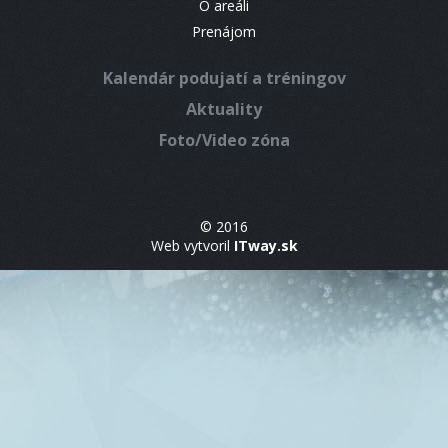
O areáli
Prenájom
Kalendár podujatí a tréningov
Aktuality
Foto/Video zóna
© 2016
Web vytvoril
ITway.sk