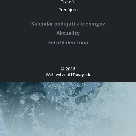
O areáli
Prenájom
Kalendár podujatí a tréningov
Aktuality
Foto/Video zóna
© 2016
Web vytvoril
ITway.sk