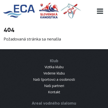
EURO 19
INFO
PROGRAMME
404
VISITORS
Požadovaná stránka sa nenašla
RESULTS
PARTNERS
ACCOMMODATION
Klub
CONTACT
Vizitka klubu
Vedenie klubu
Naši športovci a osobnosti
Naši partneri
Kontakt
Areal vodného slalomu