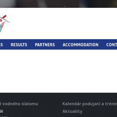
RS
RESULTS
PARTNERS
ACCOMMODATION
CONT
l vodného slalomu
Kalendár podujatí a trén
Aktuality
li