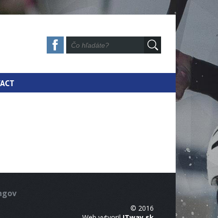
ACT
ingov
© 2016
Web vytvoril
ITway.sk