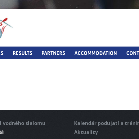
RS
RESULTS
PARTNERS
ACCOMMODATION
CONT
l vodného slalomu
Kalendár podujatí a trén
Aktuality
li