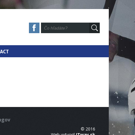
ACT
ingov
© 2016
Web vytvoril
ITway.sk