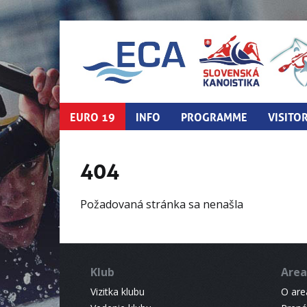
EURO 19
INFO
PROGRAMME
VISITO
404
Požadovaná stránka sa nenašla
Klub
Area
Vizitka klubu
O areá