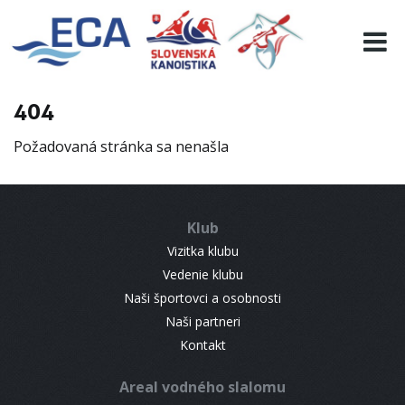
EURO 19
INFO
PROGRAMME
404
VISITORS
Požadovaná stránka sa nenašla
RESULTS
PARTNERS
ACCOMMODATION
Klub
CONTACT
Vizitka klubu
Vedenie klubu
Naši športovci a osobnosti
Naši partneri
Kontakt
Areal vodného slalomu