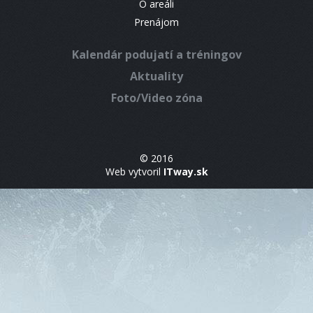
O areáli
Prenájom
Kalendár podujatí a tréningov
Aktuality
Foto/Video zóna
© 2016
Web vytvoril
ITway.sk