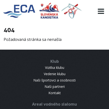
EURO 19
INFO
PROGRAMME
404
VISITORS
Požadovaná stránka sa nenašla
RESULTS
PARTNERS
ACCOMMODATION
Klub
CONTACT
Vizitka klubu
Vedenie klubu
Naši športovci a osobnosti
Naši partneri
Kontakt
Areal vodného slalomu