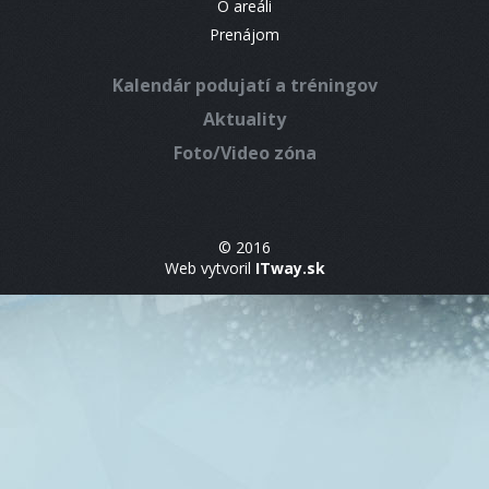
O areáli
Prenájom
Kalendár podujatí a tréningov
Aktuality
Foto/Video zóna
© 2016
Web vytvoril
ITway.sk