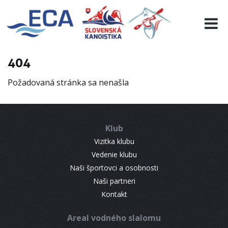
EURO 19
INFO
PROGRAMME
404
VISITORS
Požadovaná stránka sa nenašla
RESULTS
PARTNERS
ACCOMMODATION
Klub
CONTACT
Vizitka klubu
Vedenie klubu
Naši športovci a osobnosti
Naši partneri
Kontakt
Areal vodného slalomu