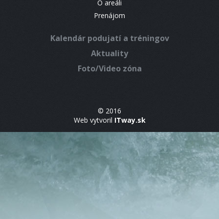
O areáli
Prenájom
Kalendár podujatí a tréningov
Aktuality
Foto/Video zóna
© 2016
Web vytvoril
ITway.sk