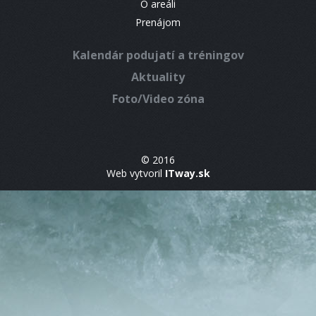
O areáli
Prenájom
Kalendár podujatí a tréningov
Aktuality
Foto/Video zóna
© 2016
Web vytvoril
ITway.sk