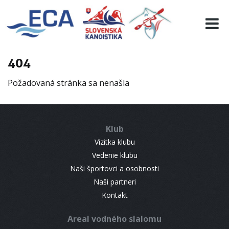
EURO 19
INFO
PROGRAMME
404
VISITORS
Požadovaná stránka sa nenašla
RESULTS
PARTNERS
ACCOMMODATION
Klub
CONTACT
Vizitka klubu
Vedenie klubu
Naši športovci a osobnosti
Naši partneri
Kontakt
Areal vodného slalomu