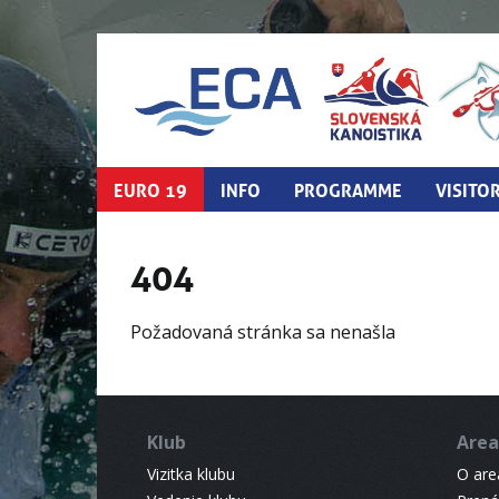
EURO 19
INFO
PROGRAMME
VISITO
404
Požadovaná stránka sa nenašla
Klub
Area
Vizitka klubu
O areá