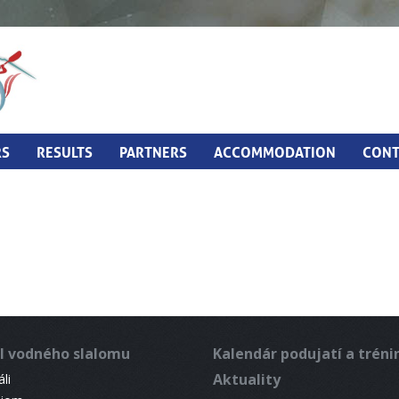
RS
RESULTS
PARTNERS
ACCOMMODATION
CONT
l vodného slalomu
Kalendár podujatí a trén
Aktuality
li