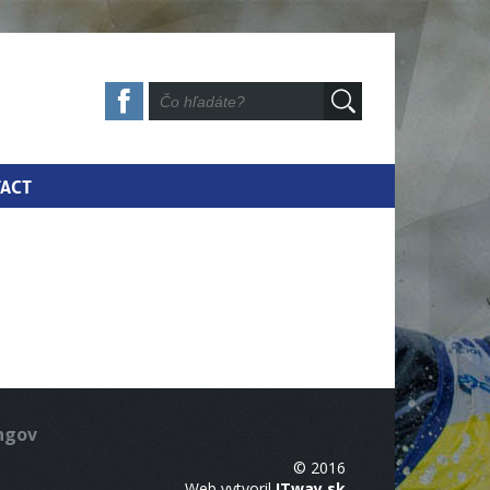
ACT
ingov
© 2016
Web vytvoril
ITway.sk