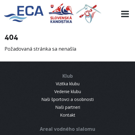
EURO 19
INFO
PROGRAMME
404
VISITORS
Požadovaná stránka sa nenašla
RESULTS
PARTNERS
ACCOMMODATION
Klub
CONTACT
Vizitka klubu
Vedenie klubu
Naši športovci a osobnosti
Naši partneri
Kontakt
Areal vodného slalomu