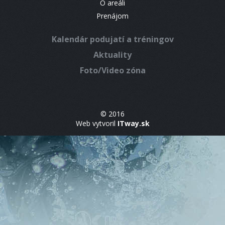
O areáli
Prenájom
Kalendár podujatí a tréningov
Aktuality
Foto/Video zóna
© 2016
Web vytvoril
ITway.sk