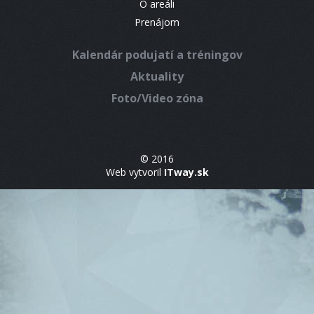
O areáli
Prenájom
Kalendár podujatí a tréningov
Aktuality
Foto/Video zóna
© 2016
Web vytvoril
ITway.sk