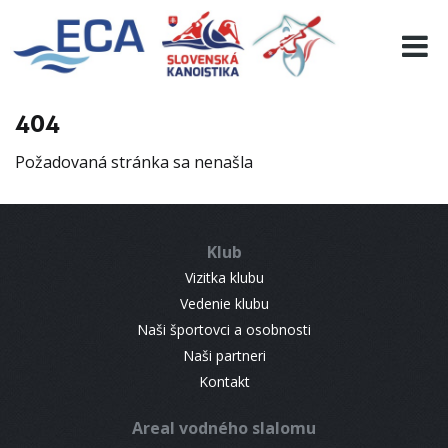
EURO 19
INFO
PROGRAMME
404
VISITORS
Požadovaná stránka sa nenašla
RESULTS
PARTNERS
ACCOMMODATION
Klub
CONTACT
Vizitka klubu
Vedenie klubu
Naši športovci a osobnosti
Naši partneri
Kontakt
Areal vodného slalomu