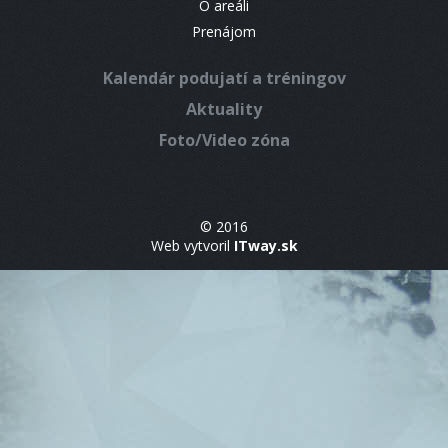
O areáli
Prenájom
Kalendár podujatí a tréningov
Aktuality
Foto/Video zóna
© 2016
Web vytvoril
ITway.sk