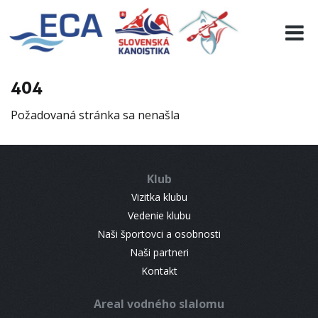
EURO 19
INFO
PROGRAMME
404
VISITORS
Požadovaná stránka sa nenašla
RESULTS
PARTNERS
ACCOMMODATION
Klub
CONTACT
Vizitka klubu
Vedenie klubu
Naši športovci a osobnosti
Naši partneri
Kontakt
Areal vodného slalomu