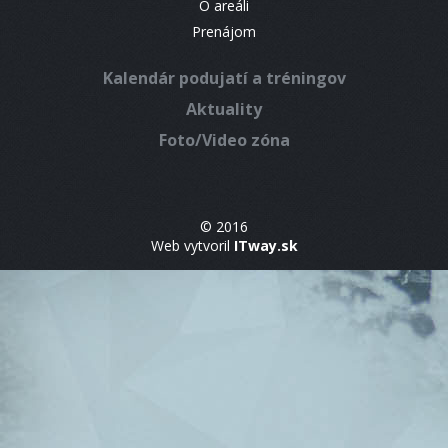
O areáli
Prenájom
Kalendár podujatí a tréningov
Aktuality
Foto/Video zóna
© 2016
Web vytvoril
ITway.sk