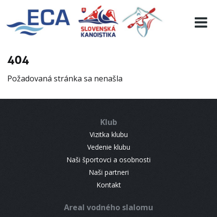
EURO 19
INFO
PROGRAMME
404
VISITORS
Požadovaná stránka sa nenašla
RESULTS
PARTNERS
ACCOMMODATION
Klub
CONTACT
Vizitka klubu
Vedenie klubu
Naši športovci a osobnosti
Naši partneri
Kontakt
Areal vodného slalomu