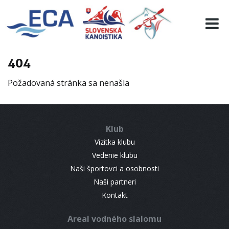
EURO 19
INFO
PROGRAMME
404
VISITORS
Požadovaná stránka sa nenašla
RESULTS
PARTNERS
ACCOMMODATION
Klub
CONTACT
Vizitka klubu
Vedenie klubu
Naši športovci a osobnosti
Naši partneri
Kontakt
Areal vodného slalomu