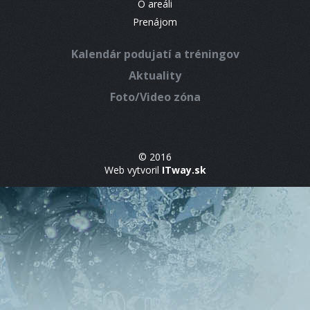
O areáli
Prenájom
Kalendár podujatí a tréningov
Aktuality
Foto/Video zóna
© 2016
Web vytvoril
ITway.sk