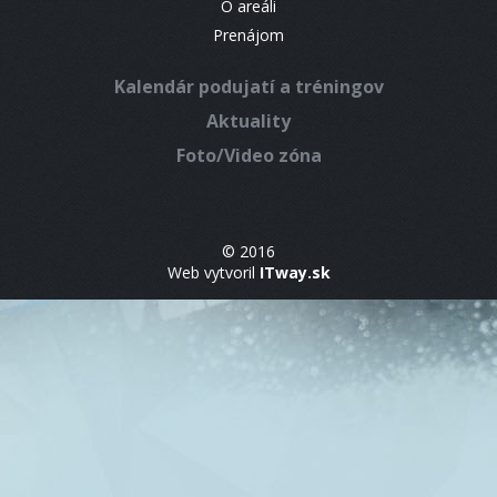
O areáli
Prenájom
Kalendár podujatí a tréningov
Aktuality
Foto/Video zóna
© 2016
Web vytvoril
ITway.sk