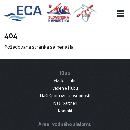
EURO 19
INFO
PROGRAMME
404
VISITORS
Požadovaná stránka sa nenašla
RESULTS
PARTNERS
ACCOMMODATION
Klub
CONTACT
Vizitka klubu
Vedenie klubu
Naši športovci a osobnosti
Naši partneri
Kontakt
Areal vodného slalomu