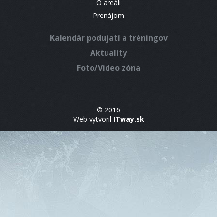
O areáli
Prenájom
Kalendár podujatí a tréningov
Aktuality
Foto/Video zóna
© 2016
Web vytvoril
ITway.sk