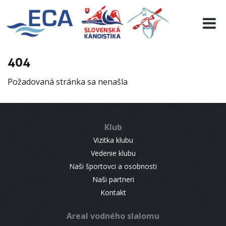
EURO 19
INFO
PROGRAMME
404
VISITORS
Požadovaná stránka sa nenašla
RESULTS
PARTNERS
ACCOMMODATION
Klub
CONTACT
Vizitka klubu
Vedenie klubu
Naši športovci a osobnosti
Naši partneri
Kontakt
Areal vodného slalomu