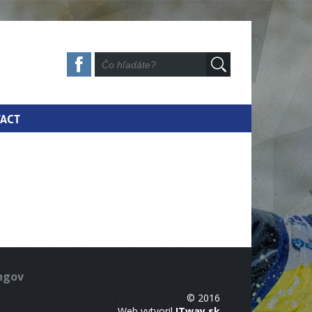
ACT
ingov
© 2016
Web vytvoril
ITway.sk