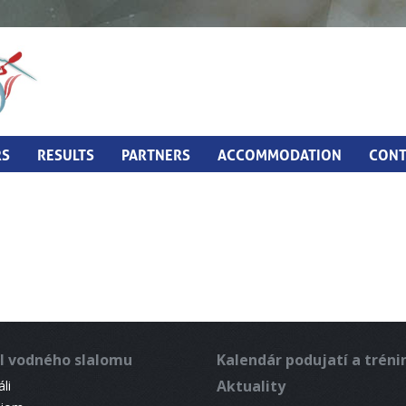
RS
RESULTS
PARTNERS
ACCOMMODATION
CONT
l vodného slalomu
Kalendár podujatí a trén
Aktuality
li