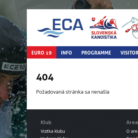
EURO 19
INFO
PROGRAMME
VISITO
404
Požadovaná stránka sa nenašla
Klub
Area
Vizitka klubu
O areá